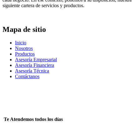
siguiente cartera de servicios y productos.
Mapa de sitio
Inicio
Nosotros
Productos
Asesoría Empresarial
Asesoría Financiera
Asesoría Técnica
Contáctanos
Tienes alguna duda? Llámanos
+51998143568 +51908888614
Te Atendemos todos los días
Lun – Sab 08:00 – 18:00