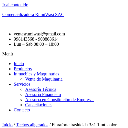
Ir al contenido
Comercializadora RumiWasi SAC
ventasrumiwasi@gmail.com
998143568 - 908888614
Lun – Sab 08:00 – 18:00
Menú
Inicio
Productos
Inmuebles y Maquinarias
Venta de Maquinaria
Servicios
Asesoría Técnica
Asesoría Financiera
Asesoría en Constitución de Empresas
Capacitaciones
Contacto
Inicio
/
Techos aligerados
/ Fibraforte traslúcida 3×1.1 mt. color