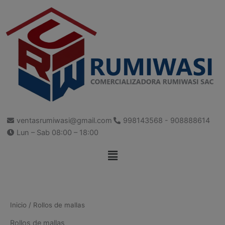
Ordenado
modal-check
Ir
por
los
al
últimos
contenido
ventasrumiwasi@gmail.com
998143568 - 908888614
Lun – Sab 08:00 – 18:00
Menú
Inicio
/ Rollos de mallas
Rollos de mallas