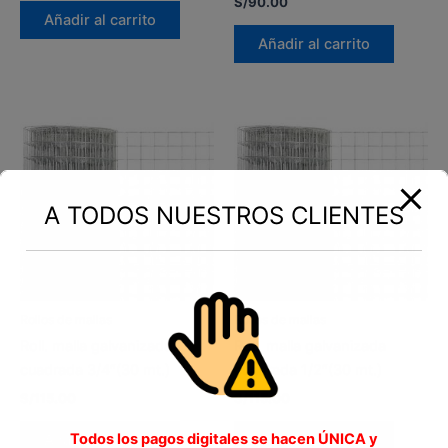
S/
90.00
Añadir al carrito
Añadir al carrito
A TODOS NUESTROS CLIENTES
Rollos de mallas
Rollos de mallas
Roll. malla galvanizada
Roll. malla galvanizada
cuadrada 3/4″(30 mt.)
cuadrada 1/2″(30 mt.)
S/
115.00
S/
115.00
Todos los pagos digitales se hacen ÚNICA y
Añadir al carrito
Añadir al carrito