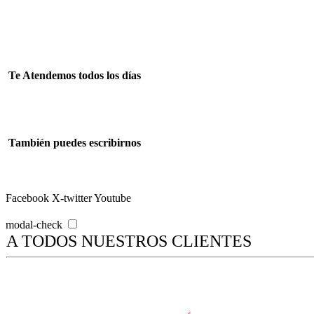
Tienes alguna duda? Llámanos
+51998143568 +51908888614
Te Atendemos todos los días
Lun – Sab 08:00 – 18:00
También puedes escribirnos
ventasrumiwasi@gmail.com
Facebook
X-twitter
Youtube
modal-check
A TODOS NUESTROS CLIENTES