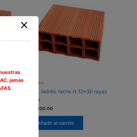
nuestras
AC, jamás
Ladrillos
AFAS.
 rayas
1 mll. ladrillo techo H 12×30 rayas
Delta
S/
2,900.00
Añadir al carrito