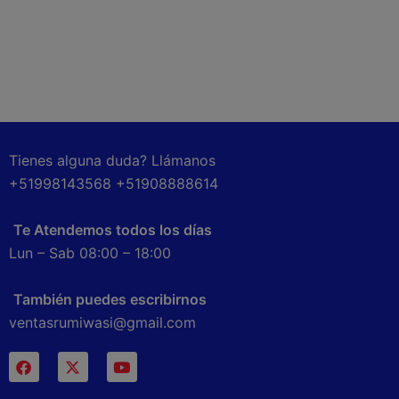
Tienes alguna duda? Llámanos
+51998143568 +51908888614
Te Atendemos todos los días
Lun – Sab 08:00 – 18:00
También puedes escribirnos
ventasrumiwasi@gmail.com
F
X
Y
a
-
o
c
t
u