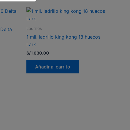
Ladrillos
 Delta
1 mll. ladrillo king kong 18 huecos
Lark
S/
1,030.00
Añadir al carrito