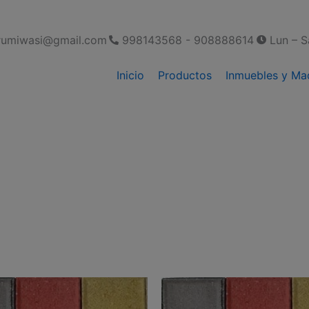
modal-check
rumiwasi@gmail.com
998143568 - 908888614
Lun – S
Inicio
Productos
Inmuebles y Ma