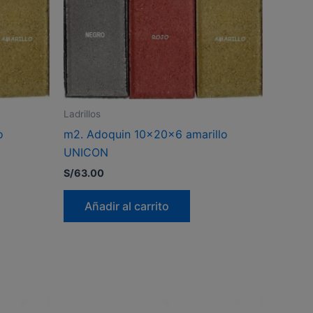
Ladrillos
o
m2. Adoquin 10x20x6 amarillo
UNICON
S/
63.00
Añadir al carrito