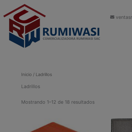
Ordenado
Ir
por
al
los
últimos
ventas
contenido
Inicio
/ Ladrillos
Ladrillos
Mostrando 1–12 de 18 resultados