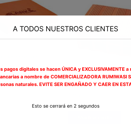
A TODOS NUESTROS CLIENTES
illo pastelero Lark
00
os pagos digitales se hacen ÚNICA y EXCLUSIVAMENTE a 
bancarias a nombre de COMERCIALIZADORA RUMIWASI S
r al carrito
Ladrillos
rsonas naturales. EVITE SER ENGAÑADO Y CAER EN EST
1 mll. ladrillo techo H 15×30
Delta
S/
3,000.00
Esto se cerrará en
2
segundos
Añadir al carrito