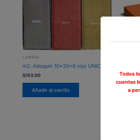
Ladrillos
Ladrillos
Mll. Ladr
m2. Adoquin 10x20x6 rojo UNICON
S/
2,800.
Todos l
S/
63.00
cuentas 
Añadi
a pe
Añadir al carrito