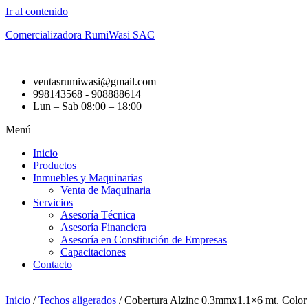
Ir al contenido
Comercializadora RumiWasi SAC
ventasrumiwasi@gmail.com
998143568 - 908888614
Lun – Sab 08:00 – 18:00
Menú
Inicio
Productos
Inmuebles y Maquinarias
Venta de Maquinaria
Servicios
Asesoría Técnica
Asesoría Financiera
Asesoría en Constitución de Empresas
Capacitaciones
Contacto
Inicio
/
Techos aligerados
/ Cobertura Alzinc 0.3mmx1.1×6 mt. Color 