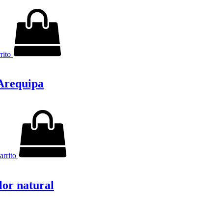
rrito
 Arequipa
arrito
or natural