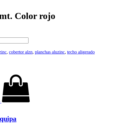
mt. Color rojo
zinc
,
cobertor alzn
,
planchas aluzinc
,
techo aligerado
o
equipa