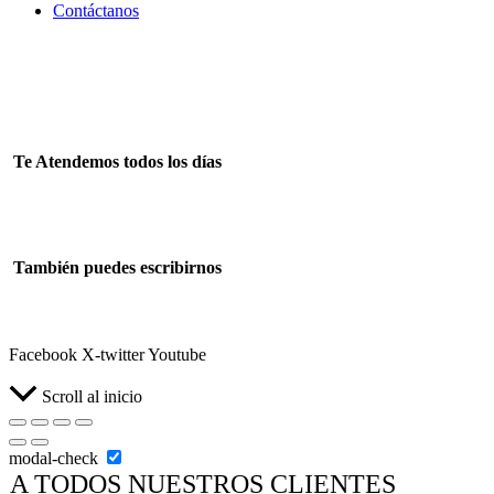
Contáctanos
Tienes alguna duda? Llámanos
+51998143568 +51908888614
Te Atendemos todos los días
Lun – Sab 08:00 – 18:00
También puedes escribirnos
ventasrumiwasi@gmail.com
Facebook
X-twitter
Youtube
Scroll al inicio
modal-check
A TODOS NUESTROS CLIENTES